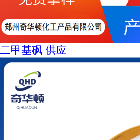
二甲基砜 供应