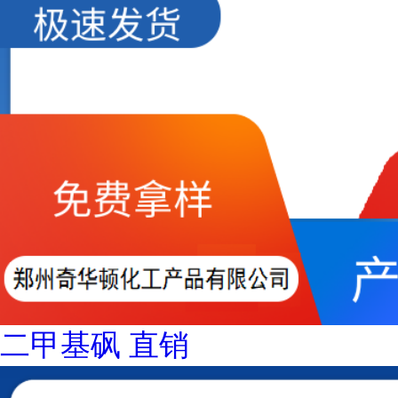
二甲基砜 直销