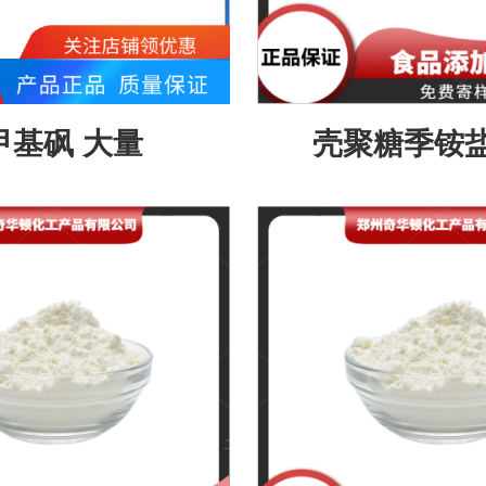
甲基砜 大量
壳聚糖季铵盐