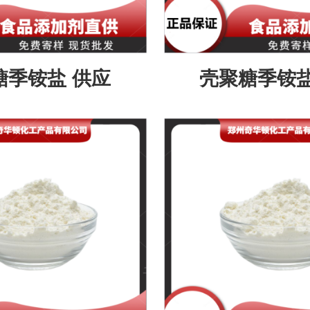
糖季铵盐 供应
壳聚糖季铵盐