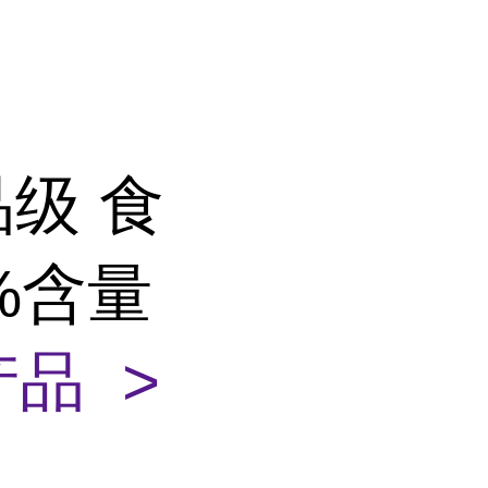
级 食
9%含量
品 >