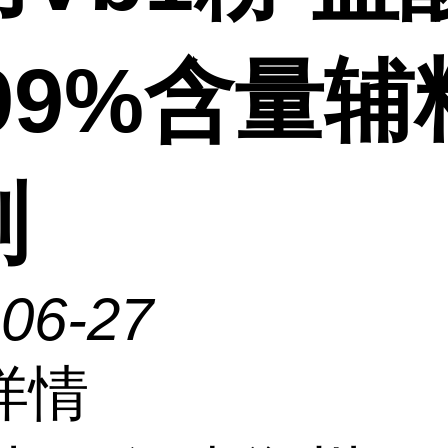
99%含量辅
剂
-06-27
详情