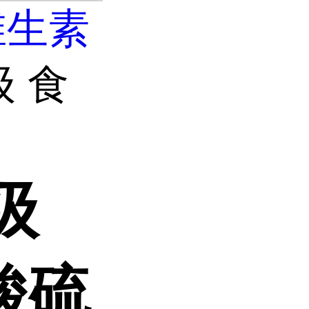
维生素
级 食
级
酸硫