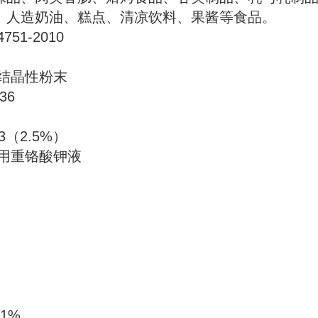
、人造奶油、糕点、清凉饮料、果酱等食品。
51-2010
或结晶性粉末
36
.3（2.5%）
色用重铬酸钾液
.1%