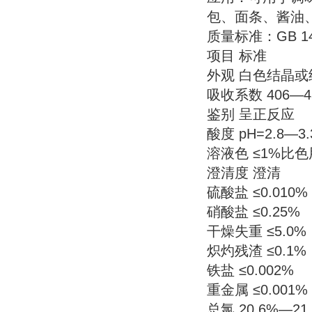
包、面条、酱油
质量标准：GB 147
项目 标准
外观 白色结晶
吸收系数 406―4
鉴别 呈正反应
酸度 pH=2.8―3
溶液色 ≤1%比
澄清度 澄清
硫酸盐 ≤0.010%
硝酸盐 ≤0.25%
干燥失重 ≤5.0%
炽灼残渣 ≤0.1%
铁盐 ≤0.002%
重金属 ≤0.001%
总氯 20.6%―21