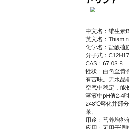
中文名：维生素B
英文名：Thiamine 
化学名：盐酸硫
分子式：C12H17C
CAS：67-03-8
性状：白色至黄
有苦味。无水品暴
空气中稳定，能长
溶液中pH值2-
248℃熔化并部
苯。
用途：营养增补
应用：可用于调