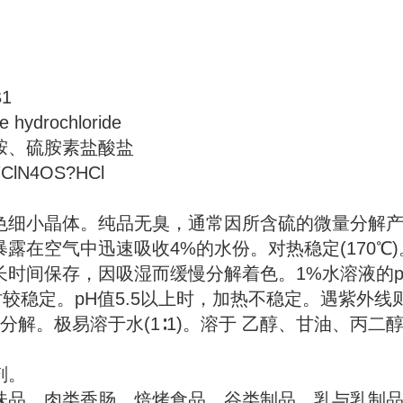
1
hydrochloride
胺、硫胺素盐酸盐
lN4OS?HCl
色细小晶体。纯品无臭，通常因所含硫的微量分解
露在空气中迅速吸收4%的水份。对热稳定(170℃
时间保存，因吸湿而缓慢分解着色。1%水溶液的pH
4时较稳定。pH值5.5以上时，加热不稳定。遇紫外
分分解。极易溶于水(1∶1)。溶于 乙醇、甘油、丙
剂。
味品、肉类香肠、焙烤食品、谷类制品、乳与乳制