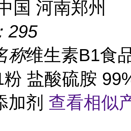
中国 河南郑州
：
295
名称
维生素B1食品
1粉 盐酸硫胺 9
添加剂
查看相似产