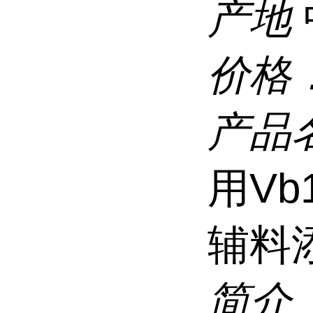
产地
价格
产品
用Vb
辅料
简介