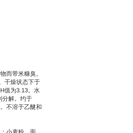
产物而带米糠臭。
)。干燥状态下于
值为3.13。水
线则分解。约于
二醇。不溶于乙醚和
品；小麦粉、面