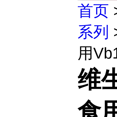
首页
系列
用Vb1
维
食用