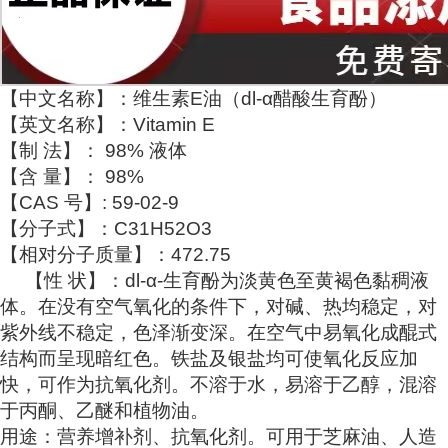
【中文名称】：维生素E油（dl-α醋酸生育酚）
【英文名称】：Vitamin E
【制 法】： 98% 液体
【含 量】： 98%
【CAS 号】: 59-02-9
【分子式】：C31H52O3
【相对分子质量】：472.75
【性 状】：dl-α-生育酚为淡黄色至黄褐色黏稠液
体。在没有空气氧化的条件下，对碱、热均稳定，对
紫外线不稳定，色泽渐变深。在空气中易氧化成醌式
结构而呈现暗红色。铁盐及银盐均可使氧化反应加
快，可作为抗氧化剂。不溶于水，易溶于乙醇，混溶
于丙酮、乙醚和植物油。
用途：营养增补剂、抗氧化剂。可用于芝麻油、人造