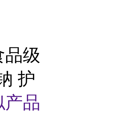
食品级
钠 护
似产品