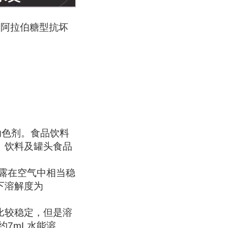
；阿拉伯糖型抗坏
保鲜助色剂。食品饮料
、饮料及罐头食品
暴露在空气中相当稳
下溶解度为
比较稳定，但是溶
约7mL水能溶