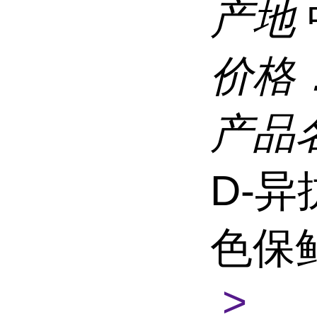
产地
价格
产品
D-异
色保
>