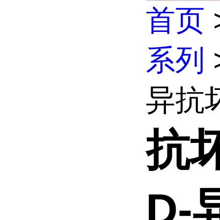
首页
系列
异抗坏
抗
D-