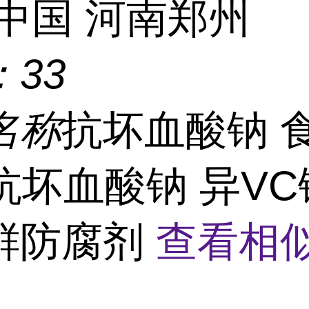
中国 河南郑州
：
33
名称
抗坏血酸钠 
抗坏血酸钠 异VC
鲜防腐剂
查看相