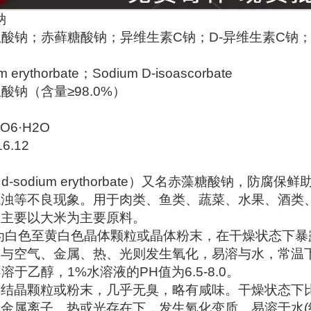
钠
血酸钠；赤藓糖酸钠；异维生素C钠；D-异维生素C钠
rythorbate；Sodium D-isoascorbate
酸钠（含量≥98.0%）
O6·H2O
.12
-sodium erythorbate）又名赤藻糖酸钠，防腐
混浊等不良现象。用于肉类、鱼类、蔬菜、水果、酒类
。主要以大米为主要原料。
钠为白色至黄白色晶体颗粒或晶体粉末，在干燥状态下
中与空气、金属、热、光则发生氧化，易溶与水，常温
几乎不溶于乙醇，1%水溶液的PH值为6.5-8.0。
的结晶颗粒或粉末，几乎无臭，略有咸味。干燥状态下
金属离子、热或光存在下，发生氧化变质。易溶于水(