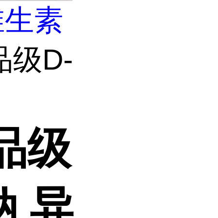
维生素
品级D-
品级
钠 异