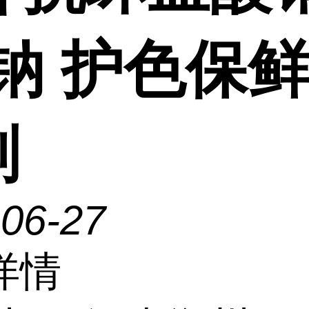
C钠 护色保
剂
-06-27
详情