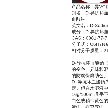
产品名称：异VC
别名：D-异抗坏
血酸钠
英文名：D-Sodium e
成分：D-异抗坏血
CAS：6381-77-7
分子式：C6H7Na
相对分子质量：216
D-异抗坏血酸钠（d
的变色、异味和
的防腐保鲜助色
D -异抗坏血酸
定。但在水溶液
16g/100ml,
白色或稍带黄色
液中、在空气中、