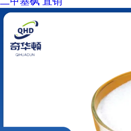
二甲基砜 直销