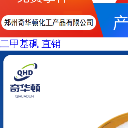
二甲基砜 直销