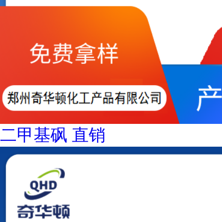
二甲基砜 直销