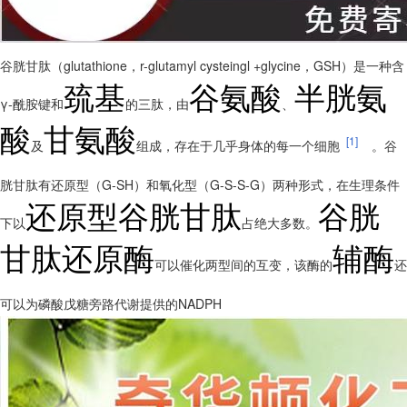
谷胱甘肽（glutathione，r-glutamyl cysteingl +glycine，GSH）是一种含
巯基
谷氨酸
半胱氨
γ-酰胺键和
的三肽，由
、
酸
甘氨酸
[1]
及
组成，存在于几乎身体的每一个细胞
。
谷
胱甘肽有还原型（G-SH）和氧化型（G-S-S-G）两种形式，在生理条件
还原型谷胱甘肽
谷胱
下以
占绝大多数。
甘肽还原酶
辅酶
可以催化两型间的互变，该酶的
还
可以为磷酸戊糖旁路代谢提供的NADPH