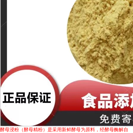
酵母浸粉（酵母精粉）是采用新鲜酵母为原料，经酵母酶解自