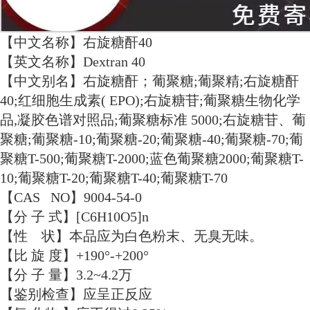
【中文名称】右旋糖酐40
【英文名称】Dextran 40
【中文别名】右旋糖酐；葡聚糖;葡聚精;右旋糖酐
40;红细胞生成素( EPO);右旋糖苷;葡聚糖生物化学
品,凝胶色谱对照品;葡聚糖标准 5000;右旋糖苷、葡
聚糖;葡聚糖-10;葡聚糖-20;葡聚糖-40;葡聚糖-70;葡
聚糖T-500;葡聚糖T-2000;蓝色葡聚糖2000;葡聚糖T-
10;葡聚糖T-20;葡聚糖T-40;葡聚糖T-70
【CAS NO】9004-54-0
【分 子 式】[C6H10O5]n
【性 状】本品应为白色粉末、无臭无味。
【比 旋 度】+190°-+200°
【分 子 量】3.2~4.2万
【鉴别检查】应呈正反应