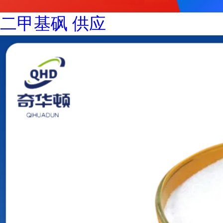
二甲基砜 供应