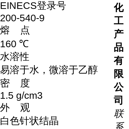
EINECS登录号
化
200-540-9
工
熔 点
产
160 ℃
品
水溶性
有
易溶于水，微溶于乙醇
限
密 度
公
1.5 g/cm3
司
外 观
联
白色针状结晶
系