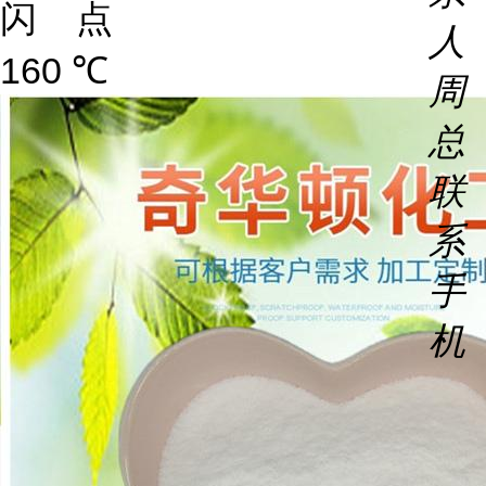
闪 点
人
160 ℃
周
总
联
系
手
机