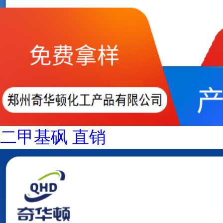
二甲基砜 直销