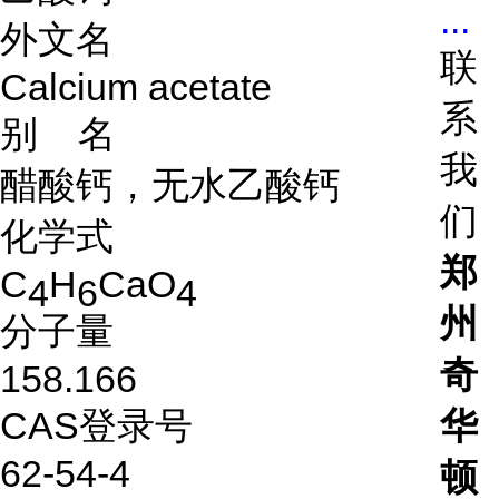
...
外文名
联
Calcium acetate
系
别 名
我
醋酸钙，无水乙酸钙
们
化学式
郑
C
H
CaO
4
6
4
州
分子量
奇
158.166
CAS登录号
华
62-54-4
顿