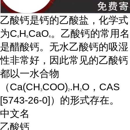
乙酸钙是钙的乙酸盐，化学式
为C
H
CaO
。乙酸钙的常用名
4
6
4
是醋酸钙。无水乙酸钙的吸湿
性非常好，因此常见的乙酸钙
都以一水合物
（Ca(CH
COO)
.H
O，CAS
3
2
2
[5743-26-0]）的形式存在。
中文名
乙酸钙