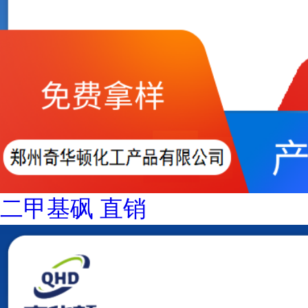
二甲基砜 直销