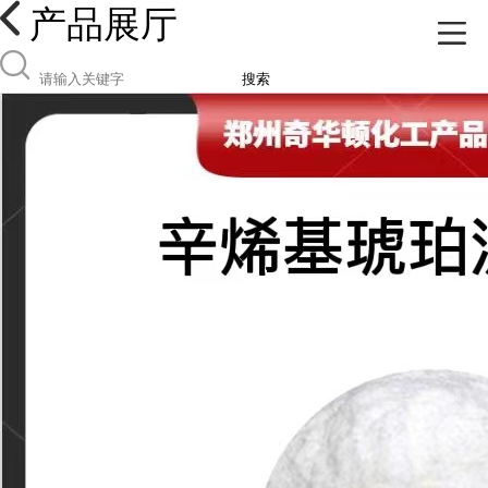
产品展厅
搜索