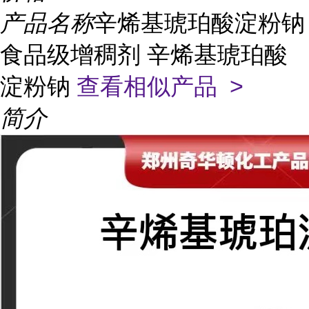
产品名称
辛烯基琥珀酸淀粉钠
食品级增稠剂 辛烯基琥珀酸
淀粉钠
查看相似产品 >
简介