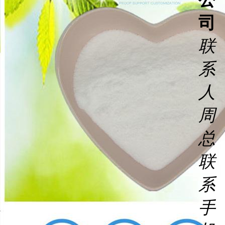
司
联
系
人
周
总
联
系
手