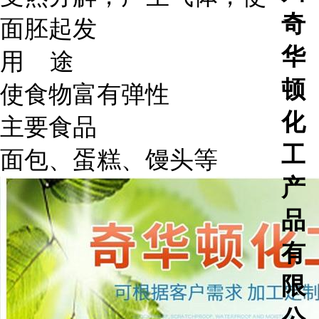
奇
面胚起发
华
用 途
顿
使食物富有弹性
化
主要食品
工
面包、蛋糕、馒头等
产
品
有
限
公