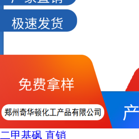
二甲基砜 直销