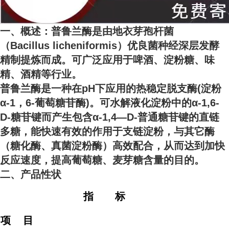
一、概述：普鲁兰酶是由地衣芽孢杆菌
（Bacillus licheniformis）优良菌种经深层发酵
精制提炼而成。可广泛应用于啤酒、淀粉糖、味
精、酒精等行业。
普鲁兰酶是一种在pH下应用的热稳定脱支酶(淀粉
α-1，6-葡萄糖苷酶)。可水解液化淀粉中的α-1,6-
D-糖苷键而产生包含α-1,4—D-普通糖苷键的直链
多糖，能快速有效的作用于支链淀粉，与其它酶
（糖化酶、真菌淀粉酶）高效配合，从而达到加快
反应速度，提高葡萄糖、麦芽糖含量的目的。
二、产品性状
指 标
项 目