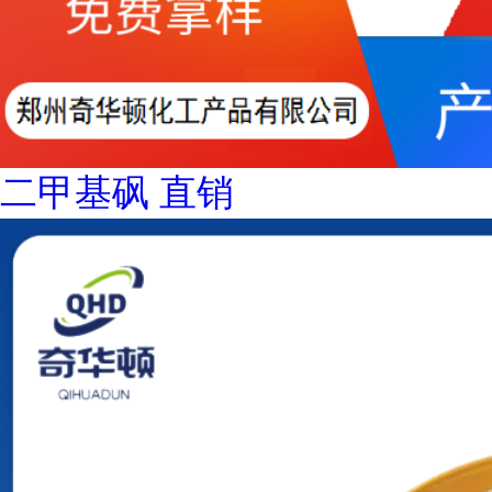
二甲基砜 直销