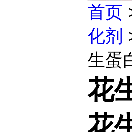
首页
化剂
生蛋白
花
花