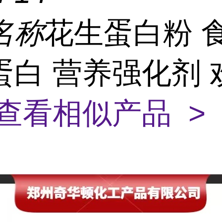
名称
花生蛋白粉 
蛋白 营养强化剂 
查看相似产品 >