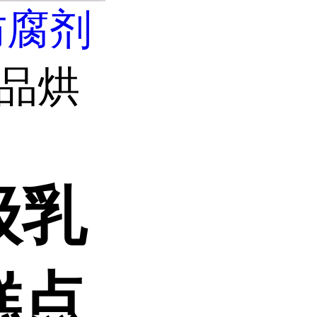
防腐剂
制品烘
级乳
糕点