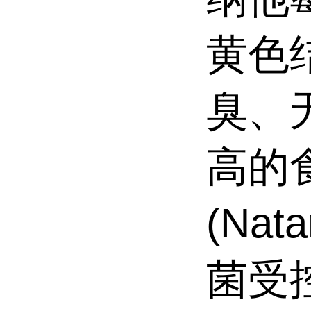
黄色
臭、
高的
(Na
菌受