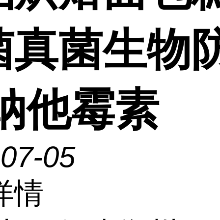
菌真菌生物
 纳他霉素
-07-05
详情