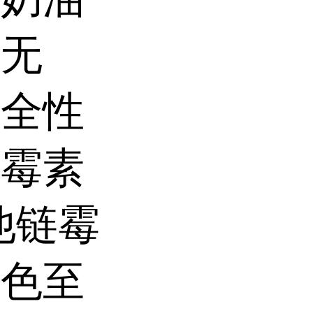
种无
安全性
他霉素
纳他链霉
白色至