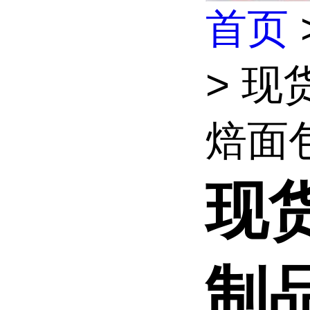
首页
> 
焙面包
现
制