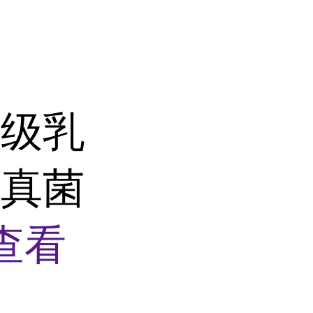
品级乳
菌真菌
查看