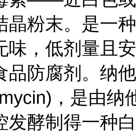
结晶粉末。是一
无味，低剂量且
食品防腐剂。纳
tamycin)，是由
控发酵制得一种