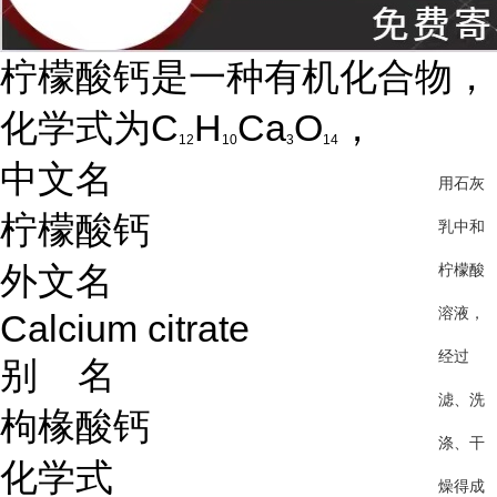
柠檬酸钙是一种有机化合物，
化学式为C
H
Ca
O
，
12
10
3
14
中文名
用石灰
柠檬酸钙
乳中和
柠檬酸
外文名
溶液，
Calcium citrate
经过
别 名
滤、洗
枸椽酸钙
涤、干
化学式
燥得成