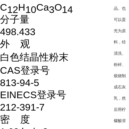
C
H
Ca
O
12
10
3
14
品。也
分子量
可以蛋
498.433
壳为原
外 观
料，经
清洗、
白色结晶性粉末
粉碎、
CAS登录号
煅烧制
813-94-5
成石灰
EINECS登录号
乳，然
212-391-7
后用柠
密 度
檬酸溶