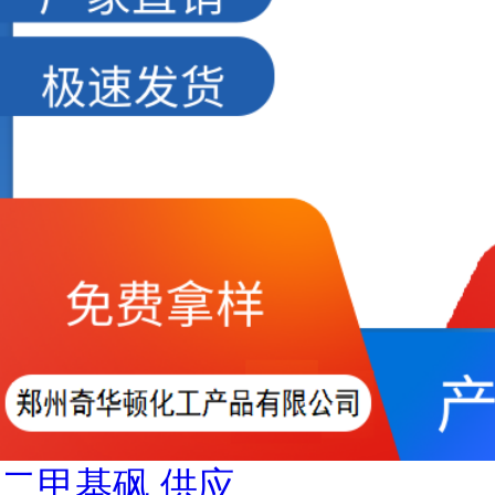
二甲基砜 供应