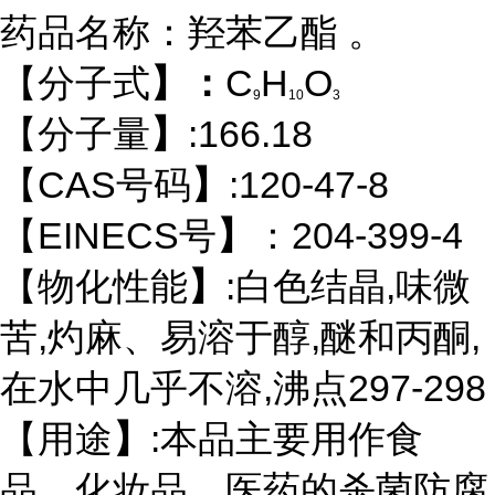
药品名称：羟苯乙酯 。
【分子式
】：
C
H
O
9
10
3
【分子量
】
:166.18
【CAS号码
】
:120-47-8
【EINECS号
】
：204-399-4
【物化性能
】
:白色结晶,味微
苦,灼麻、易溶于醇,醚和丙酮,
在水中几乎不溶,沸点297-298
【用途
】
:本品主要用作食
品、化妆品、医药的杀菌防腐