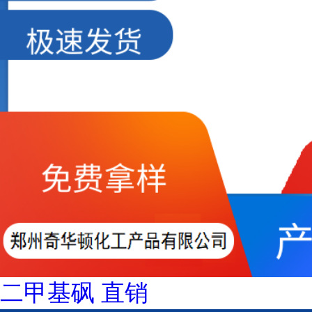
二甲基砜 直销