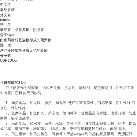
中文名
凝结多糖
外文名
curdlan
别 名
凝结胶
、
凝胶多糖
、
热凝胶
分子结构
由葡萄糖残基连接形成的葡聚糖
性 质
悬浮液经加热形成无色的凝胶
分子式
C6H10O5
可得然胶的利用
可得然胶作为凝胶剂、结构改良剂、持水剂、增稠剂、稳定剂使用，在食品工业
中有着广泛和 的应用效能。
1、肉类食品：如火腿、肠类、肉丸等; 使产品富有弹性，口感细腻，切片性好,保
水性，保油性好。
2、鱼糜制品：如鱼肉丸、关东煮、蟹肉棒等；使食品富有弹性，改善口感，防止
煮烂，提高成品率。
3、米面制品：如水饺、面条、米线、方便面等；减少加工损失，防止粘连，提高
成品率，增加产量，增加弹力、嚼感，防止烹饪过度和烹饪后软化，面汤浑浊。
4、仿生素食：如仿生鲍鱼、海参等；产品从结构到口感仿真度极高，无胆固醇，