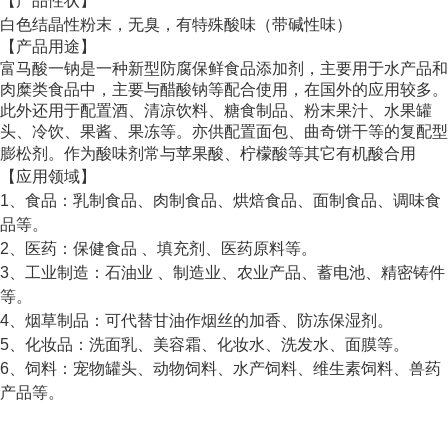
【
产品性状】
白色结晶性粉末，无臭，有特殊酸味（带碱性味）
【
产品用途】
富马酸一钠是一种新型防腐保鲜食品添加剂，主要用于水产品和
肉糜类食品中，主要与醋酸钠等配合使用，在国外的应用较多。
此外还用于配置酒、清凉饮料、糖食制品、粉末果汁、水果罐
头、冷饮、果酱、果冻等。亦供配置面包、曲奇饼干等的复配型
膨松剂。作为酸味剂常与苹果酸、柠檬酸等其它有机酸合用
【应用领域】
1、食品：乳制食品、肉制食品、烘焙食品、面制食品、调味食
品等。
2、医药：保健食品 、填充剂、医药原料等。
3、工业制造：石油业 、制造业、农业产品、蓄电池、精密铸件
等。
4、烟草制品：可代替甘油作烟丝的加香、防冻保湿剂。
5、化妆品：洗面乳、美容霜、化妆水、洗发水、面膜等。
6、饲料：宠物罐头、动物饲料、水产饲料、维生素饲料、兽药
产品等。