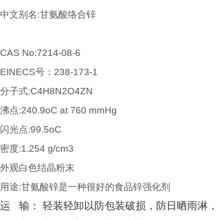
中文别名
:
甘氨酸络合锌
CAS No:7214-08-6
EINECS
号：
238-173-1
分子式
:C4H8N2O4ZN
沸点
:240.9oC at 760 mmHg
闪光点
:99.5oC
密度
:1.254 g/cm3
外观白色结晶粉末
用途
:
甘氨酸锌是一种很好的食品锌强化剂
运 输： 轻装轻卸以防包装破损，防日晒雨淋，