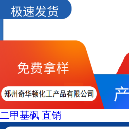
二甲基砜 直销