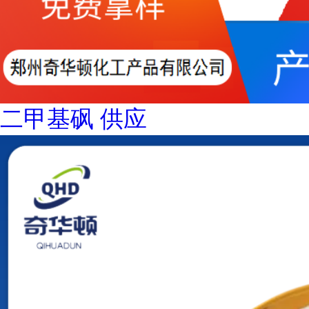
二甲基砜 供应