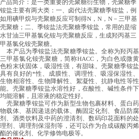
产品简介：是一类重要的壳聚糖衍生物，壳聚糖季
铵盐主要有两大类：一、卤代法壳聚糖季铵盐，例
如用碘甲烷与壳聚糖反应可制得N，N，N－三甲基
壳聚糖；二、季铵盐法壳聚糖季铵盐，常用的是缩
水甘油三甲基氯化铵与壳聚糖反应，生成羟丙基三
甲基氯化铵壳聚糖。
本产品为季铵盐法壳聚糖季铵盐。全称为羟丙基
三甲基氯化铵壳聚糖，简称HACC，为白色或微黄
色粉末状固体，吸湿性强，有甜味。壳聚糖季铵盐
具有良好的*性、成膜性、调理性、吸湿保湿性、
生物相溶性、生物降解性、絮凝性、抗静电性等性
能。壳聚糖季铵盐水溶性好，在酸性、碱性条件下
均能溶解，且溶液的稳定性好。
壳聚糖季铵盐可作为新型生物包裹材料、蛋白药
物载体、基因递送的载体、酶固定化剂、食品防腐
剂、酒类饮料及中药的澄清剂、数码印花面料的处
理剂、调理剂保湿剂等，还可以作为合成碳酸丙烯
酯的催化剂、化学修饰电极等。