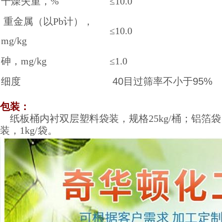
干燥失重，%
≤10.0
重金属（以Pb计），
≤10.0
mg/kg
砷，mg/kg
≤1.0
细度
40目过筛率不小于95%
包装：
纸板桶内衬双层塑料袋装，规格25kg/桶；铝箔袋
装，1kg/袋。