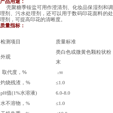
产品用途：
壳聚糖季铵盐可用作澄清剂、化妆品保湿剂和
理剂、污水处理剂，还可以用于数码印花面料的处
理剂，可提高印花的清晰度。
质量指标：
检测项目
质量标准
类白色或微黄色颗粒状粉
外观
末
取代度，%
≥90
灼烧残渣，%
≤1.0
pH值(1%水溶液)
6.0-8.0
水不溶物，%
≤1.0