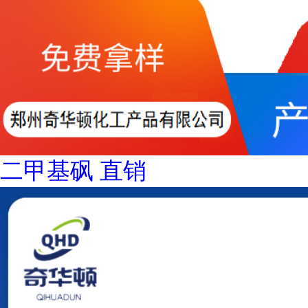
二甲基砜 直销