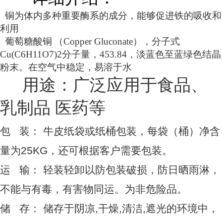
铜为体内多种重要酶系的成分，能够促进铁的吸收和
利用
葡萄糖酸铜
（
Copper Gluconate
），分子式
Cu(C6H11O7)2
分子量，
453.84
，淡蓝色至蓝绿色结晶
粉末。在空气中稳定，易溶于水
用途：
广泛应用于食品、
乳制品 医药等
包 装： 牛皮纸袋或纸桶包装，每袋（桶）净含
量为25KG，还可根据客户需要包装。
运 输： 轻装轻卸以防包装破损，防日晒雨淋，
不能与有毒，有害物同运。为非危险品。
储 存： 储存于阴凉,干燥,清洁,遮光的环境中，