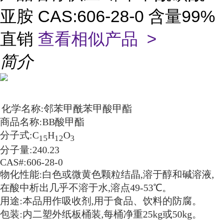
亚胺 CAS:606-28-0 含量99%
直销
查看相似产品 >
简介
化学名称:邻苯甲酰苯甲酸甲酯
商品名称:BB酸甲酯
分子式:C
H
O
15
12
3
分子量:240.23
CAS#:606-28-0
物化性能:白色或微黄色颗粒结晶,溶于醇和碱溶液,
在酸中析出几乎不溶于水,溶点49-53℃。
用途:本品用作吸收剂,用于食品、饮料的防腐。
包装:内二塑外纸板桶装,每桶净重25kg或50kg。