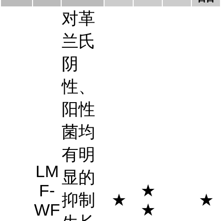
对革
兰氏
阴
性、
阳性
菌均
有明
LM
显的
F-
★
抑制
★
★
WF
★