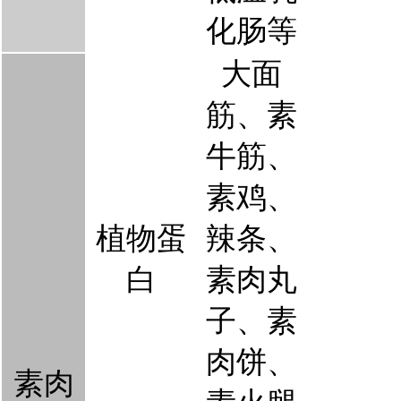
化肠等
大面
筋、素
牛筋、
素鸡、
植物蛋
辣条、
白
素肉丸
子、素
肉饼、
素肉