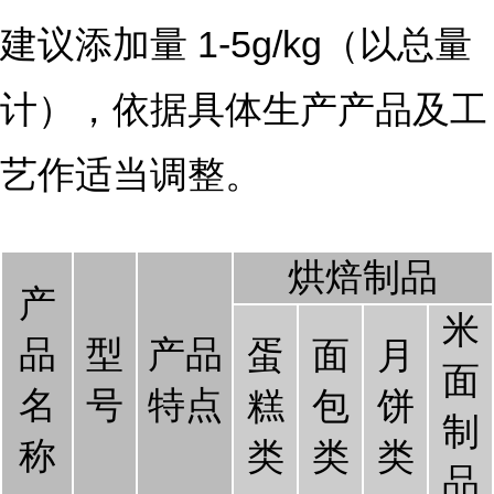
建议添加量 1-5g/kg（以总量
计），依据具体生产产品及工
艺作适当调整。
烘焙制品
产
米
品
型
产品
蛋
面
月
面
名
号
特点
糕
包
饼
制
称
类
类
类
品