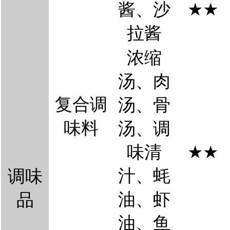
酱、沙
★
★
拉酱
浓缩
汤、肉
复合调
汤、骨
味料
汤、调
味清
★
★
汁、蚝
调味
油、虾
品
油、鱼