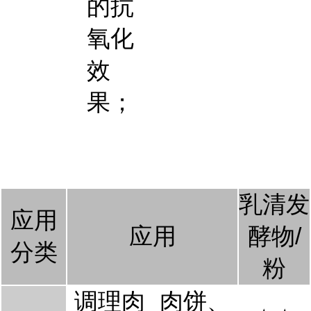
的抗
氧化
效
果；
乳清发
应用
应用
酵物/
分类
粉
调理肉
肉饼、