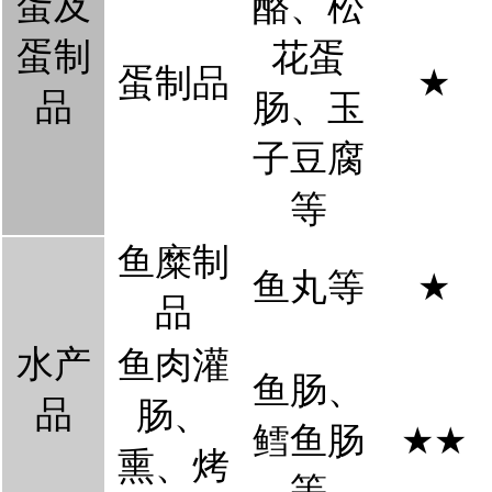
蛋及
酪、松
蛋制
花蛋
蛋制品
★
品
肠、玉
子豆腐
等
鱼糜制
鱼丸等
★
品
水产
鱼肉灌
鱼肠、
品
肠、
鳕鱼肠
★
★
熏、烤
等