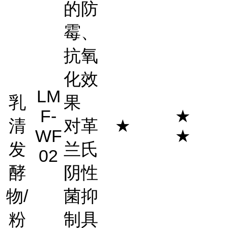
的防
霉、
抗氧
化效
LM
乳
果
F-
★
清
对革
★
WF
★
发
兰氏
02
酵
阴性
物/
菌抑
粉
制具