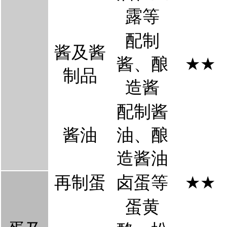
露等
配制
酱及酱
酱、酿
★
★
制品
造酱
配制酱
酱油
油、酿
造酱油
再制蛋
卤蛋等
★
★
蛋黄