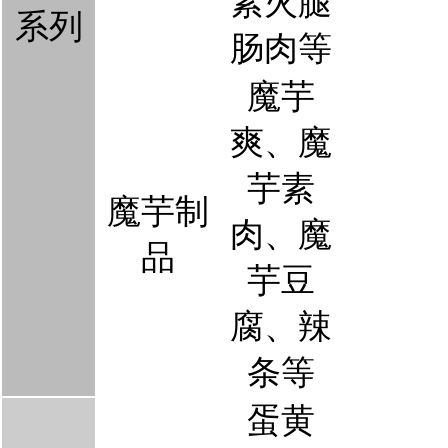
素火腿
系列
肠肉等
魔芋
爽
、
魔
芋素
魔芋制
肉
、
魔
品
芋豆
腐
、
辣
条等
蛋黄