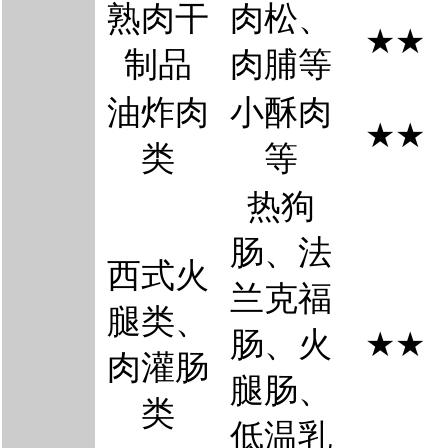
熟肉干
肉松
、
★
★
制品
肉脯等
油炸肉
小酥肉
★
★
类
等
热狗
肠
、法
西式火
兰克福
腿类、
肠、火
★
★
肉灌肠
腿肠、
类
低温乳