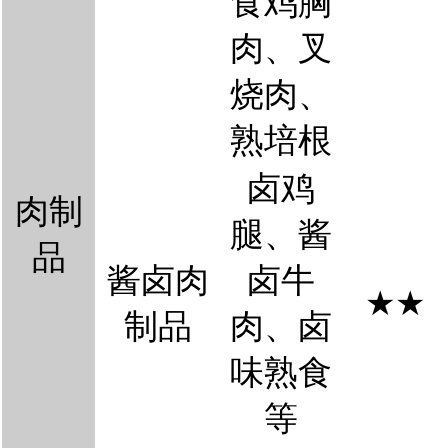
食鸡胸
肉
、
叉
烧肉
、
熟培根
卤鸡
肉制
腿
、酱
品
酱卤肉
卤牛
★
★
制品
肉、卤
味熟食
等