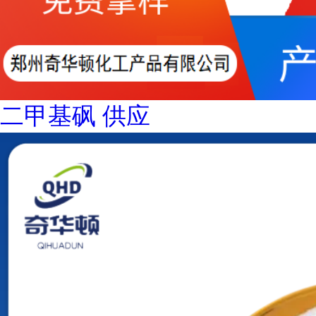
二甲基砜 供应