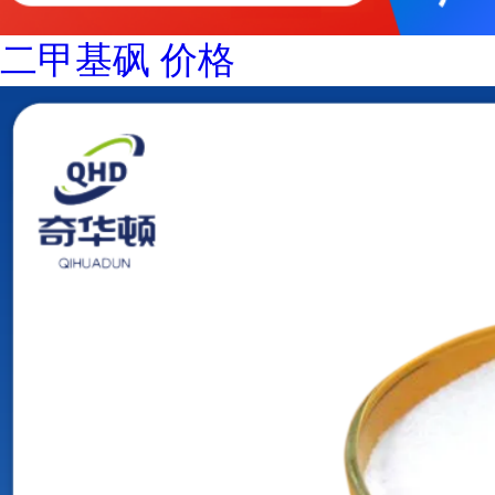
二甲基砜 价格