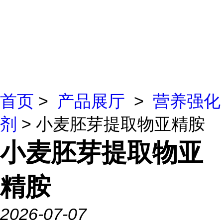
首页
>
产品展厅
>
营养强化
剂
> 小麦胚芽提取物亚精胺
小麦胚芽提取物亚
精胺
2026-07-07