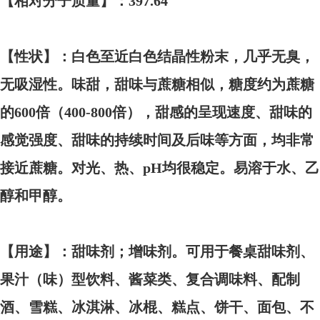
【相对分子质量】：
397.64
【性状】：白色至近白色结晶性粉末，几乎无臭，
无吸湿性。味甜，甜味与蔗糖相似，糖度约为蔗糖
的
600倍（400-800倍），甜感的呈现速度、甜味的
感觉强度、甜味的持续时间及后味等方面，均非常
接近蔗糖。对光、热、pH均很稳定。易溶于水、乙
醇和甲醇。
【用途】：甜味剂；增味剂。可用于餐桌甜味剂、
果汁（味）型饮料、酱菜类、复合调味料、配制
酒、雪糕、冰淇淋、冰棍、糕点、饼干、面包、不