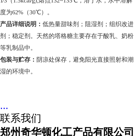
1∕3（1.5kcal∕g),熔点132~135℃，溶于水，水中溶解
度为62%（30℃）。
产品详细说明：
低热量甜味剂；阻湿剂；组织改进
剂；稳定剂。天然的塔格糖主要存在于酸乳、奶粉
等乳制品中。
包装与贮存：
阴凉处保存，避免阳光直接照射和潮
湿的环境中。
...
联系我们
郑州奇华顿化工产品有限公司