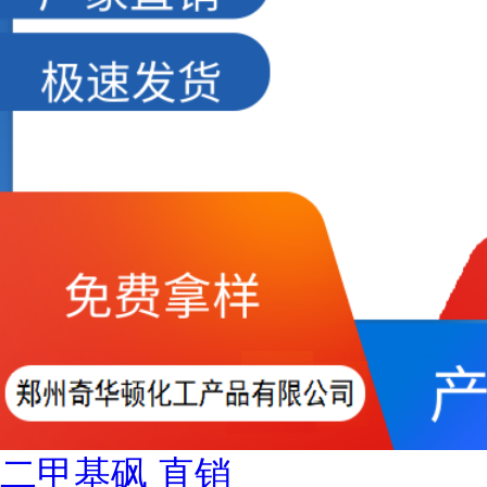
二甲基砜 直销