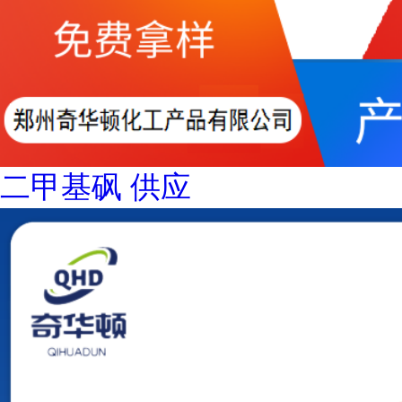
二甲基砜 供应