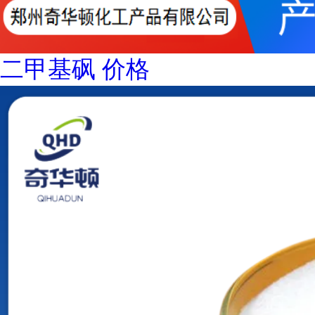
二甲基砜 价格