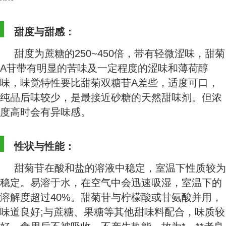
甜度与甜感：
甜度为蔗糖的
250~450
倍，带有轻微涩味，甜菊
A
苷带有明显的苦味及一定程度的涩味和薄荷醇
味，味觉特性要比甜菊双糖苷
A
差些，适度可口，
纯品后味较少，是最接近砂糖的天然甜味剂。但浓
度高时会有异味感。
性状与性能：
甜菊苷在酸和盐的溶液中稳定，室温下性质较为
稳定。易溶于水，在空气中
会迅速吸湿，室温下的
溶解度超过
40%
。甜菊苷与柠檬酸或甘氨酸并用，
味道良好
;
与蔗糖、果糖等其他甜味料配合，味质较