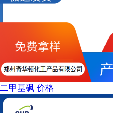
二甲基砜 价格