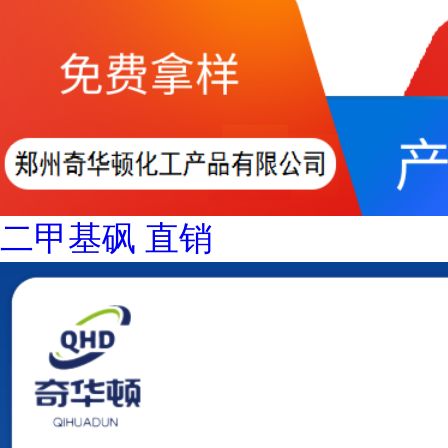
二甲基砜 直销