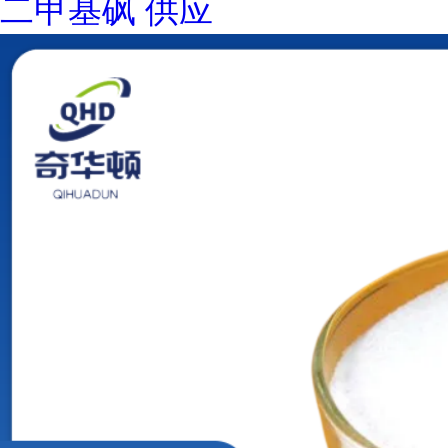
二甲基砜 供应