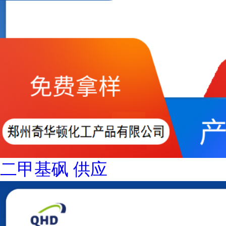
二甲基砜 供应