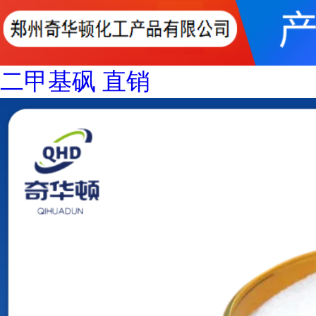
二甲基砜 直销