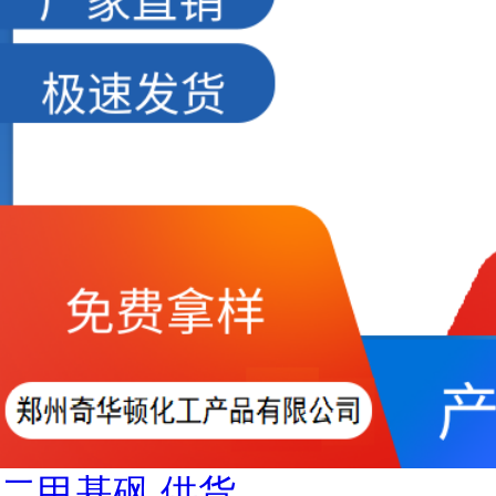
二甲基砜 供货