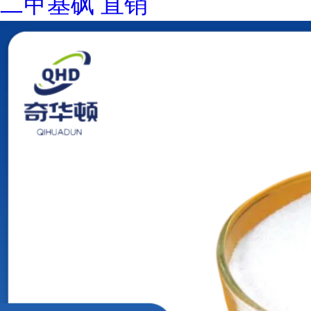
二甲基砜 直销