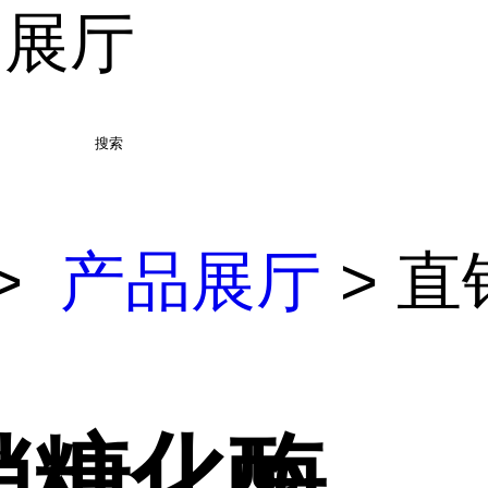
品展厅
搜索
>
产品展厅
> 直
销糖化酶