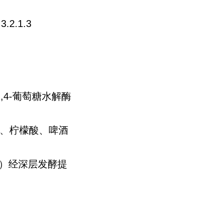
2.1.3
4-葡萄糖水解酶
、*素、柠檬酸、啤酒
er）经深层发酵提