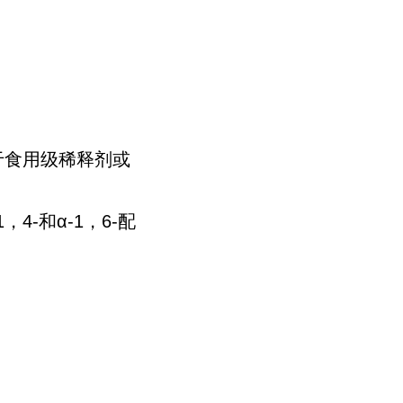
于食用级稀释剂或
-和α-1，6-配