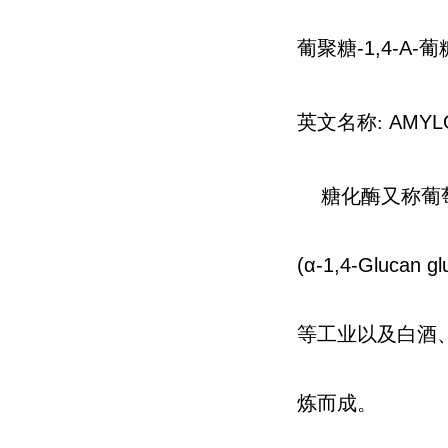
葡聚糖-1,4-Α-
英文名称
:
AMYL
糖化酶又称葡萄糖
(α-1,4-Glu
等工业以及白酒、黄
炼而成。