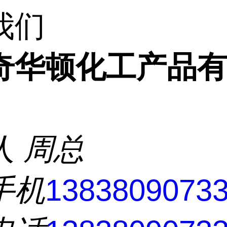
我们
奇华顿化工产品
人
周总
手机
1383809073