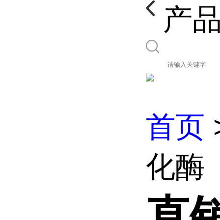
产
首页
化酶
直