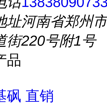
电话
1383809073
地址
河南省郑州
街220号附1号
产品
基砜 直销