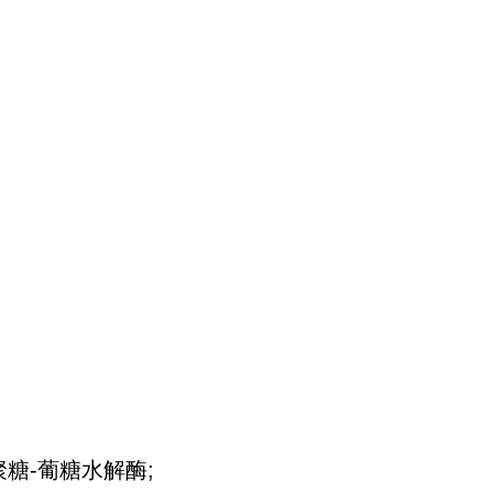
葡聚糖-葡糖水解酶;