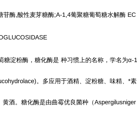
葡糖苷酶,酸性麦芽糖酶;Α-1,4葡聚糖葡萄糖水解酶 EC 3.
OGLUCOSIDASE
淀粉酶，糖化酶是 种习惯上的名称，学名为α-1,
can glucohydrolace)。多应用于酒精、淀粉糖、味精
酒。糖化酶是由曲霉优良菌种（Aspergilusnig