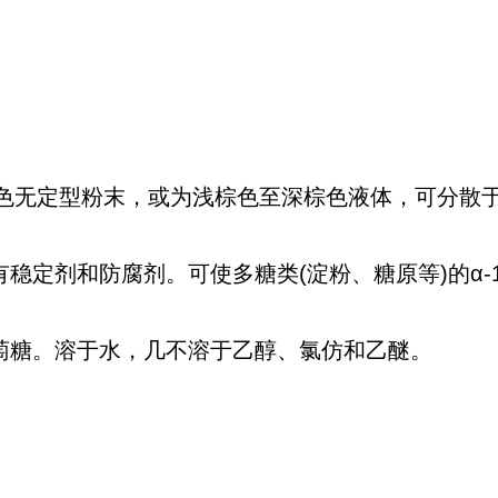
无定型粉末，或为浅棕色至深棕色液体，可分散
稳定剂和防腐剂。可使多糖类(淀粉、糖原等)的α-1，4
萄糖。溶于水，几不溶于乙醇、氯仿和乙醚。