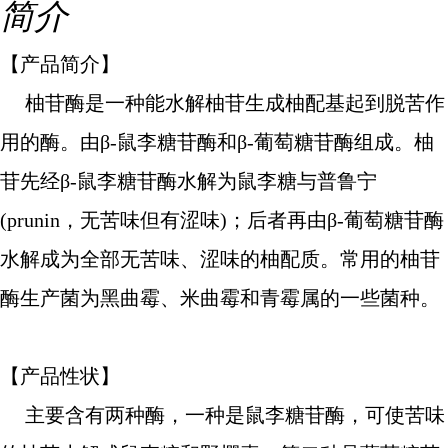
简介
【产品简介】
柚苷酶是一种能水解柚苷生成柚配基起到脱苦作
用的酶。由β-鼠李糖苷酶和β-葡萄糖苷酶组成。柚
苷先经β-鼠李糖苷酶水解为鼠李糖与普鲁宁
(prunin，无苦味但有涩味)；后者再由β-葡萄糖苷酶
水解成为全部无苦味、涩味的柚配质。常用的柚苷
酶生产菌为黑曲霉、米曲霉和青霉属的一些菌种。
【产品性状】
主要含有两种酶，一种是鼠李糖苷酶，可使苦味