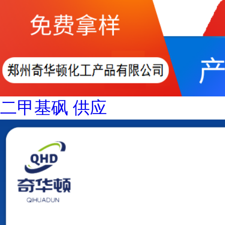
二甲基砜 供应