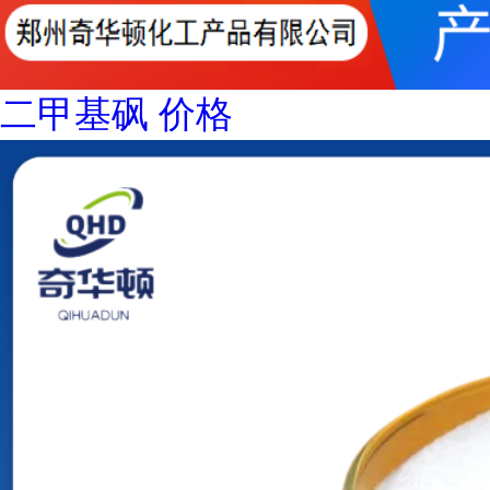
二甲基砜 价格