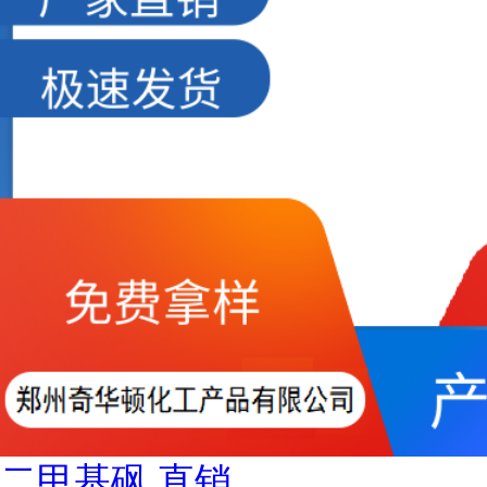
二甲基砜 直销