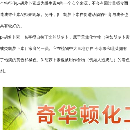
个特征使β-胡萝卜素成为维生素A的一个安全来源，不会有因过量摄食而
造成维生素A累积*现象。另外，β—胡萝卜素在促进动物的生育与成长也
具有较好的。
β-胡萝卜素，名字得自拉丁文的胡萝卜，属于天然化学物（例如胡萝卜素
或类胡萝卜素）家庭的一员。它在植物中大量地存在,令水果和蔬菜拥有
了饱满的黄色和橘色。β-胡萝卜素也被用作食物（例如人造奶油）的着色
剂。