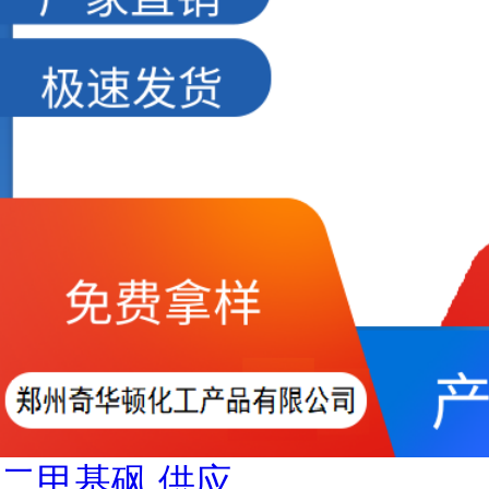
二甲基砜 供应