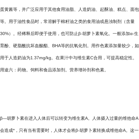
蛋黄酱等，并广泛应用于其他食用油脂、人造奶油、起酥油、糕点、面包
等。用于油性食品时，常溶解于棉籽油之类的食用油或悬浊制剂（含量
30%）。经稀释后即便于使用，也可防止β-胡萝卜素氧化。一般添加α-生
育酚、硬脂酰抗坏血酸酯、BHA等的抗氧化剂。用作色素添加量较少，如
用于人造奶油为1.37mg/kg。在果汁中与维生素C合用，可提高稳定性。
用途六：药物。饲料和食品添加剂。营养增补剂和色素。
β—胡萝卜素在进入人体后可以转变为维生素A。人体摄入过量的维他命A
会造成*，只有当有需要时，人体才会将β-胡萝卜素转换成维他命A。这一