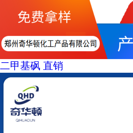
二甲基砜 直销