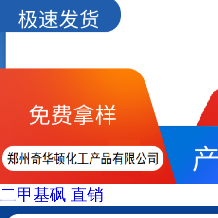
二甲基砜 直销