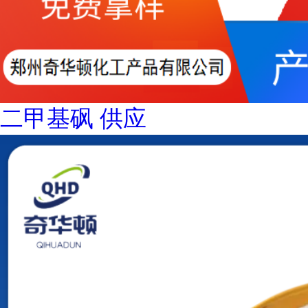
二甲基砜 供应