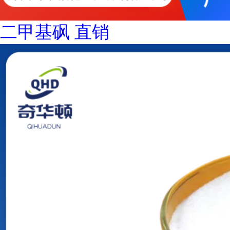
二甲基砜 直销