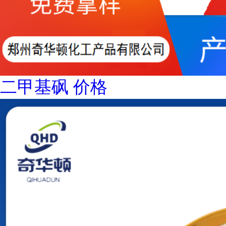
二甲基砜 价格