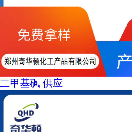
二甲基砜 供应