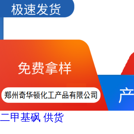
二甲基砜 供货